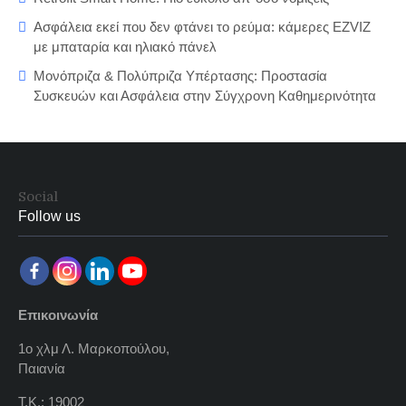
Ασφάλεια εκεί που δεν φτάνει το ρεύμα: κάμερες EZVIZ
με μπαταρία και ηλιακό πάνελ
Μονόπριζα & Πολύπριζα Υπέρτασης: Προστασία
Συσκευών και Ασφάλεια στην Σύγχρονη Καθημερινότητα
Social
Follow us
Επικοινωνία
1ο χλμ Λ. Μαρκοπούλου,
Παιανία
Τ.Κ.: 19002