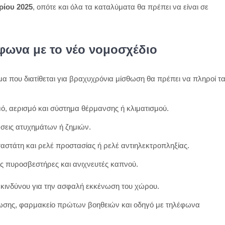
αλλάζει
ρίου 2025
, οπότε και όλα τα καταλύματα θα πρέπει να είναι σε
και
τί
απαιτείται
για
ύμφωνα με το νέο νομοσχέδιο
κάθε
κατάλυμα
βραχυχρόνιας
μα που διατίθεται για βραχυχρόνια μίσθωση θα πρέπει να πληροί τ
μίσθωσης
μό, αερισμό και σύστημα θέρμανσης ή κλιματισμού.
ώσεις ατυχημάτων ή ζημιών.
στάτη και ρελέ προστασίας ή ρελέ αντιηλεκτροπληξίας.
ς πυροσβεστήρες και ανιχνευτές καπνού.
 κινδύνου για την ασφαλή εκκένωση του χώρου.
μωσης, φαρμακείο πρώτων βοηθειών και οδηγό με τηλέφωνα