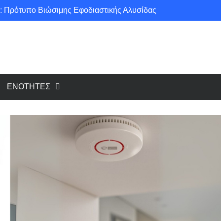
: Πρότυπο Βιώσιμης Εφοδιαστικής Αλυσίδας
ce για μια πιο «πράσινη» κοινωνία!
υ cloud, το Edge Computing;
Νέοι κανονισμοί για Airbnb: Τί αλλάζει και τί απαιτείται για κάθε κατάλυμα βραχυχρόνιας μίσθωσης
ΕΝΟΤΗΤΕΣ