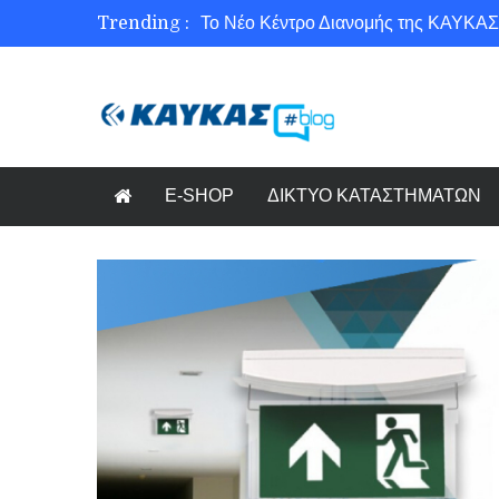
Trending :
Το Νέο Κέντρο Διανομής της ΚΑΥΚΑΣ
Ασφάλεια στο Διαδίκτυο για όλους!
Εξοικονόμηση ενέργειας με το Beneffi
Γνωρίζετε τη νέα τάση στον κόσμο το
E-SHOP
ΔΙΚΤΥΟ ΚΑΤΑΣΤΗΜΑΤΩΝ