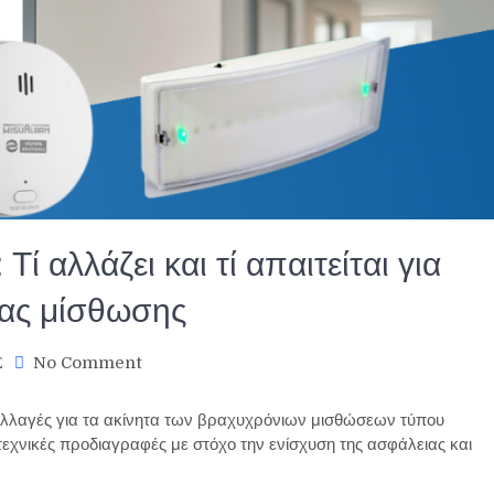
Τί αλλάζει και τί απαιτείται για
ιας μίσθωσης
on
Σ
No Comment
Νέοι
κανονισμοί
αλλαγές για τα ακίνητα των βραχυχρόνιων μισθώσεων τύπου
για
 τεχνικές προδιαγραφές με στόχο την ενίσχυση της ασφάλειας και
Airbnb:
Τί