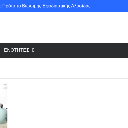
: Πρότυπο Βιώσιμης Εφοδιαστικής Αλυσίδας
ce για μια πιο «πράσινη» κοινωνία!
υ cloud, το Edge Computing;
Νέοι κανονισμοί για Airbnb: Τί αλλάζει και τί απαιτείται για κάθε κατάλυμα βραχυχρόνιας μίσθωσης
ΕΝΟΤΗΤΕΣ