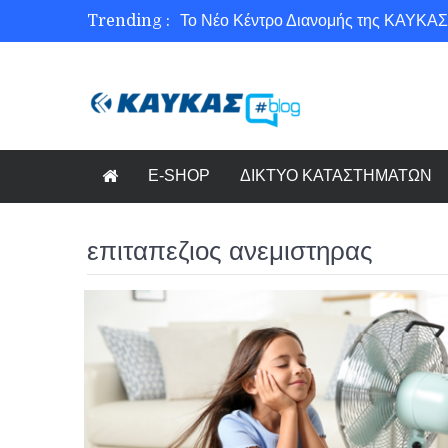
Trending :
Το Νέο Κέντρο Διανομής της ΚΑΥΚΑΣ
Ασφάλεια στο Διαδίκτυο για όλους!
Εξοικονόμηση ενέργειας με το Beneffi
Γνωρίζετε τη νέα τάση στον κόσμο το
E-SHOP
ΔΙΚΤΥΟ ΚΑΤΑΣΤΗΜΑΤΩΝ
επιταπεζιος ανεμιστηρας