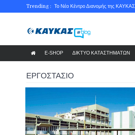
Trending :
Το Νέο Κέντρο Διανομής της ΚΑΥΚΑΣ
Ασφάλεια στο Διαδίκτυο για όλους!
Εξοικονόμηση ενέργειας με το Beneffi
Γνωρίζετε τη νέα τάση στον κόσμο το
E-SHOP
ΔΙΚΤΥΟ ΚΑΤΑΣΤΗΜΑΤΩΝ
ΕΡΓΟΣΤΑΣΙΟ