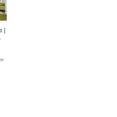
 |
ύ
την