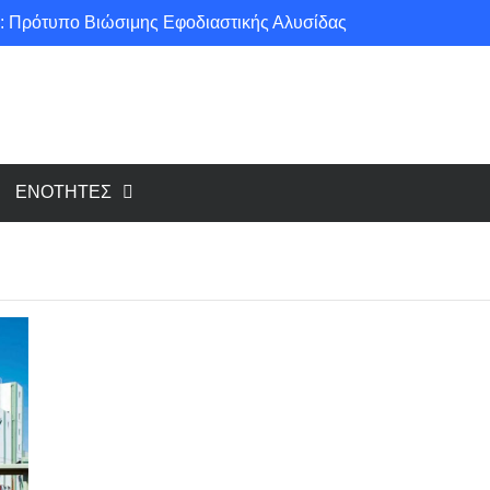
: Πρότυπο Βιώσιμης Εφοδιαστικής Αλυσίδας
ce για μια πιο «πράσινη» κοινωνία!
υ cloud, το Edge Computing;
Νέοι κανονισμοί για Airbnb: Τί αλλάζει και τί απαιτείται για κάθε κατάλυμα βραχυχρόνιας μίσθωσης
ΕΝΟΤΗΤΕΣ