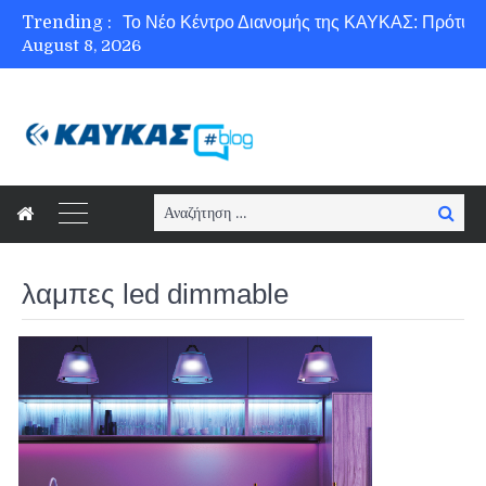
Trending :
August 8, 2026
Ασφάλεια στο Διαδίκτυο για όλους!
Search
Searc
for:
λαμπες led dimmable