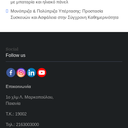
με μπαταρία και ηλιακό πάνελ
Μονόπριζα & Πολύπριζα Υπέρτασης: Προστασία
Συσκευών και Ασφάλεια στην Σύγχρονη Καθημερινότητα
Social
Follow us
Επικοινωνία
1ο χλμ Λ. Μαρκοπούλου,
Παιανία
Τ.Κ.: 19002
Τηλ.: 2163003000