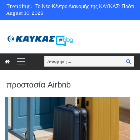
Trending :
August 10, 2026
Ασφάλεια στο Διαδίκτυο για όλους!
Search
Searc
for:
προστασία Airbnb