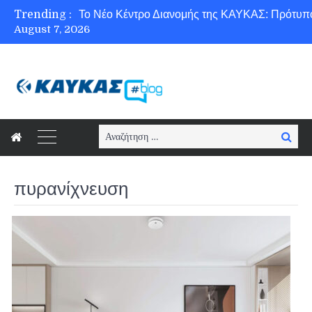
Trending :
August 7, 2026
Ασφάλεια στο Διαδίκτυο για όλους!
Search
Searc
for:
πυρανίχνευση