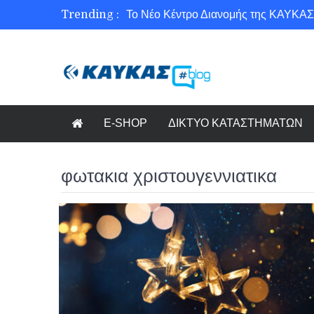
Trending :
Το Νέο Κέντρο Διανομής της ΚΑΥΚΑΣ
Ασφάλεια στο Διαδίκτυο για όλους!
Εξοικονόμηση ενέργειας με το Beneffi
Γνωρίζετε τη νέα τάση στον κόσμο το
E-SHOP
ΔΙΚΤΥΟ ΚΑΤΑΣΤΗΜΑΤΩΝ
φωτακια χριστουγεννιατικα