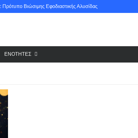
: Πρότυπο Βιώσιμης Εφοδιαστικής Αλυσίδας
ce για μια πιο «πράσινη» κοινωνία!
υ cloud, το Edge Computing;
Νέοι κανονισμοί για Airbnb: Τί αλλάζει και τί απαιτείται για κάθε κατάλυμα βραχυχρόνιας μίσθωσης
ΕΝΟΤΗΤΕΣ