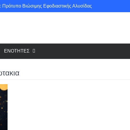
: Πρότυπο Βιώσιμης Εφοδιαστικής Αλυσίδας
ce για μια πιο «πράσινη» κοινωνία!
υ cloud, το Edge Computing;
Νέοι κανονισμοί για Airbnb: Τί αλλάζει και τί απαιτείται για κάθε κατάλυμα βραχυχρόνιας μίσθωσης
ΕΝΟΤΗΤΕΣ
ωτακια