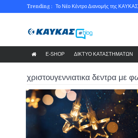
Trending :
Το Νέο Κέντρο Διανομής της ΚΑΥΚΑΣ
Ασφάλεια στο Διαδίκτυο για όλους!
Εξοικονόμηση ενέργειας με το Beneffi
Γνωρίζετε τη νέα τάση στον κόσμο το
E-SHOP
ΔΙΚΤΥΟ ΚΑΤΑΣΤΗΜΑΤΩΝ
χριστουγεννιατικα δεντρα με φ