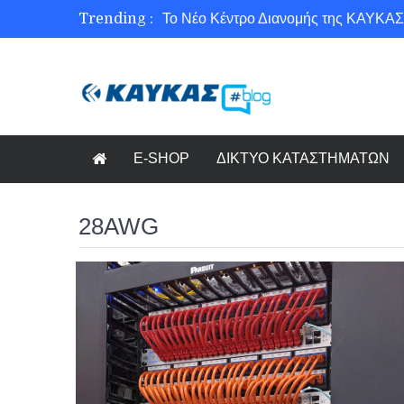
Trending :
Το Νέο Κέντρο Διανομής της ΚΑΥΚΑΣ
Ασφάλεια στο Διαδίκτυο για όλους!
Εξοικονόμηση ενέργειας με το Beneffi
Γνωρίζετε τη νέα τάση στον κόσμο το
E-SHOP
ΔΙΚΤΥΟ ΚΑΤΑΣΤΗΜΑΤΩΝ
28AWG