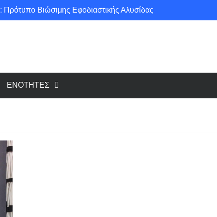
: Πρότυπο Βιώσιμης Εφοδιαστικής Αλυσίδας
ce για μια πιο «πράσινη» κοινωνία!
υ cloud, το Edge Computing;
Νέοι κανονισμοί για Airbnb: Τί αλλάζει και τί απαιτείται για κάθε κατάλυμα βραχυχρόνιας μίσθωσης
ΕΝΟΤΗΤΕΣ