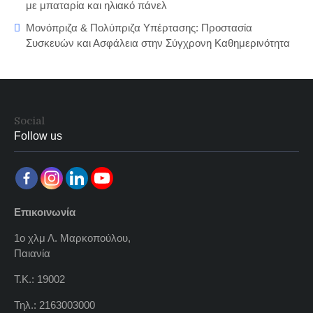
με μπαταρία και ηλιακό πάνελ
Μονόπριζα & Πολύπριζα Υπέρτασης: Προστασία
Συσκευών και Ασφάλεια στην Σύγχρονη Καθημερινότητα
Social
Follow us
Επικοινωνία
1ο χλμ Λ. Μαρκοπούλου,
Παιανία
Τ.Κ.: 19002
Τηλ.: 2163003000