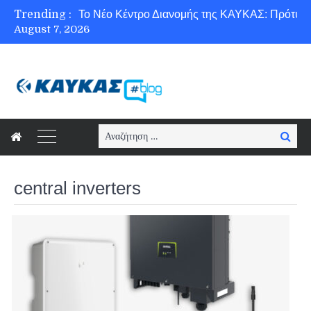
Trending :
August 7, 2026
Ασφάλεια στο Διαδίκτυο για όλους!
Search
Searc
for:
central inverters