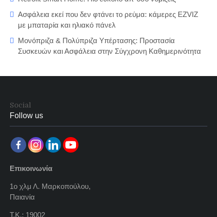
Ασφάλεια εκεί που δεν φτάνει το ρεύμα: κάμερες EZVIZ
με μπαταρία και ηλιακό πάνελ
Μονόπριζα & Πολύπριζα Υπέρτασης: Προστασία
Συσκευών και Ασφάλεια στην Σύγχρονη Καθημερινότητα
Social
Follow us
Επικοινωνία
1ο χλμ Λ. Μαρκοπούλου,
Παιανία
Τ.Κ.: 19002