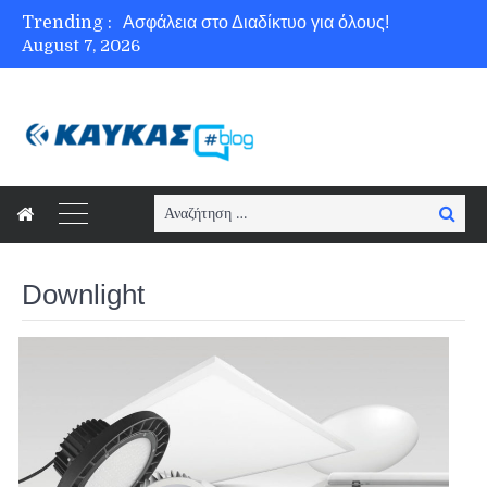
Trending :
Ασφάλεια στο Διαδίκτυο για όλους!
August 7, 2026
Εξοικονόμηση ενέργειας με το Beneffice για μια πιο «πράσινη» κοινωνία!
Γνωρίζετε τη νέα τάση στον κόσμο του cloud, το Edge Computing;
Νέοι κανονισμοί για Airbnb: Τί αλλάζει και τί απαιτείται για κάθε κατάλυμα βραχυχρόνιας μίσθωσης
Search
Searc
for:
Downlight