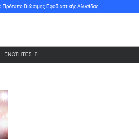
: Πρότυπο Βιώσιμης Εφοδιαστικής Αλυσίδας
ce για μια πιο «πράσινη» κοινωνία!
υ cloud, το Edge Computing;
Νέοι κανονισμοί για Airbnb: Τί αλλάζει και τί απαιτείται για κάθε κατάλυμα βραχυχρόνιας μίσθωσης
ΕΝΟΤΗΤΕΣ