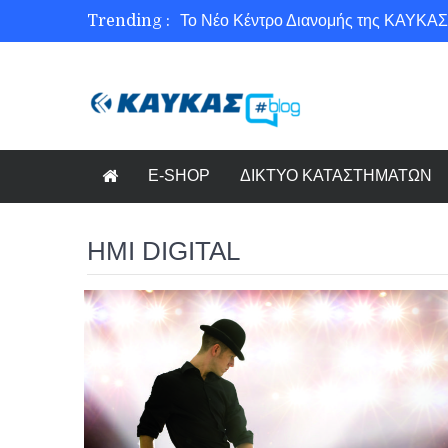
Trending :
Το Νέο Κέντρο Διανομής της ΚΑΥΚΑΣ
Ασφάλεια στο Διαδίκτυο για όλους!
Εξοικονόμηση ενέργειας με το Beneffi
Γνωρίζετε τη νέα τάση στον κόσμο το
E-SHOP
ΔΙΚΤΥΟ ΚΑΤΑΣΤΗΜΑΤΩΝ
HMI DIGITAL