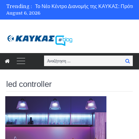
Trending :
August 6, 2026
Ασφάλεια στο Διαδίκτυο για όλους!
Search
Searc
for:
led controller