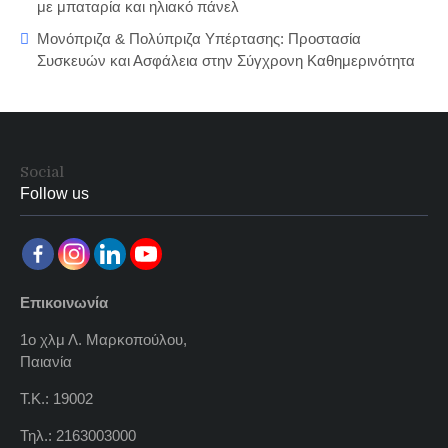
με μπαταρία και ηλιακό πάνελ
Μονόπριζα & Πολύπριζα Υπέρτασης: Προστασία
Συσκευών και Ασφάλεια στην Σύγχρονη Καθημερινότητα
Social
Follow us
Επικοινωνία
1ο χλμ Λ. Μαρκοπούλου,
Παιανία
Τ.Κ.: 19002
Τηλ.: 2163003000