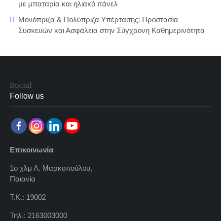
με μπαταρία και ηλιακό πάνελ
Μονόπριζα & Πολύπριζα Υπέρτασης: Προστασία
Συσκευών και Ασφάλεια στην Σύγχρονη Καθημερινότητα
Social
Follow us
Επικοινωνία
1ο χλμ Λ. Μαρκοπούλου,
Παιανία
Τ.Κ.: 19002
Τηλ.: 2163003000