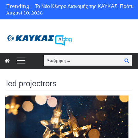
Trending :
August 10, 2026
Ασφάλεια στο Διαδίκτυο για όλους!
Search
Searc
for:
led projectrors