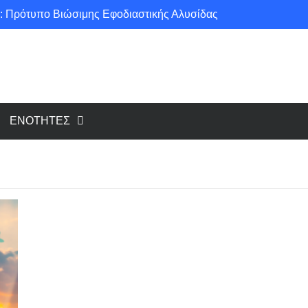
: Πρότυπο Βιώσιμης Εφοδιαστικής Αλυσίδας
ce για μια πιο «πράσινη» κοινωνία!
υ cloud, το Edge Computing;
Νέοι κανονισμοί για Airbnb: Τί αλλάζει και τί απαιτείται για κάθε κατάλυμα βραχυχρόνιας μίσθωσης
ΕΝΟΤΗΤΕΣ