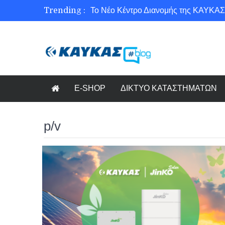
Trending :
Το Νέο Κέντρο Διανομής της ΚΑΥΚΑΣ
Ασφάλεια στο Διαδίκτυο για όλους!
Εξοικονόμηση ενέργειας με το Beneffi
Γνωρίζετε τη νέα τάση στον κόσμο το
E-SHOP
ΔΙΚΤΥΟ ΚΑΤΑΣΤΗΜΑΤΩΝ
p/v