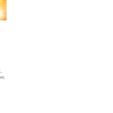
,
ούς