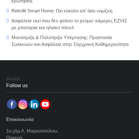
ερωτήσεις
Retrofit Smart Home: Πιο εύκολο απ’ όσο νομίζεις
Ασφάλεια εκεί που δεν φτάνει το ρεύμα: κάμερες EZVIZ
με μπαταρία και ηλιακό πάνελ
Μονόπριζα & Πολύπριζα Υπέρτασης: Προστασία
Συσκευών και Ασφάλεια στην Σύγχρονη Καθημερινότητα
Social
Follow us
Επικοινωνία
1ο χλμ Λ. Μαρκοπούλου,
Παιανία