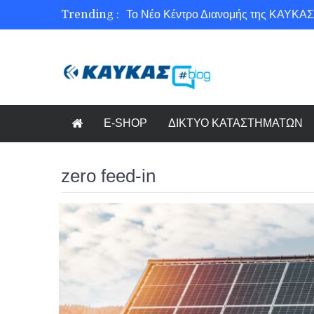
Trending :
Το Νέο Κέντρο Διανομής της ΚΑΥΚΑΣ
Ασφάλεια στο Διαδίκτυο για όλους!
Εξοικονόμηση ενέργειας με το Beneffi
Γνωρίζετε τη νέα τάση στον κόσμο το
E-SHOP
ΔΙΚΤΥΟ ΚΑΤΑΣΤΗΜΑΤΩΝ
zero feed-in