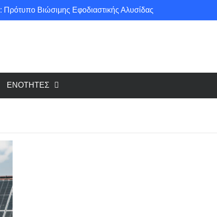
: Πρότυπο Βιώσιμης Εφοδιαστικής Αλυσίδας
ce για μια πιο «πράσινη» κοινωνία!
υ cloud, το Edge Computing;
Νέοι κανονισμοί για Airbnb: Τί αλλάζει και τί απαιτείται για κάθε κατάλυμα βραχυχρόνιας μίσθωσης
ΕΝΟΤΗΤΕΣ