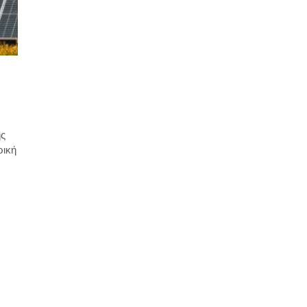
ής
ρική