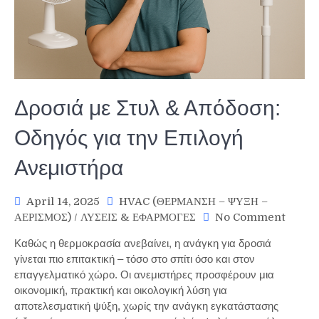
Δροσιά με Στυλ & Απόδοση:
Οδηγός για την Επιλογή
Ανεμιστήρα
April 14, 2025
HVAC (ΘΕΡΜΑΝΣΗ – ΨΥΞΗ –
on
ΑΕΡΙΣΜΟΣ)
/
ΛΥΣΕΙΣ & ΕΦΑΡΜΟΓΕΣ
No Comment
Δροσιά
Καθώς η θερμοκρασία ανεβαίνει, η ανάγκη για δροσιά
με
γίνεται πιο επιτακτική – τόσο στο σπίτι όσο και στον
Στυλ
επαγγελματικό χώρο. Οι ανεμιστήρες προσφέρουν μια
&
οικονομική, πρακτική και οικολογική λύση για
Απόδοσ
Οδηγός
αποτελεσματική ψύξη, χωρίς την ανάγκη εγκατάστασης