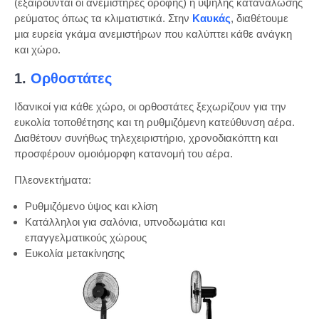
για
(εξαιρούνται οι ανεμιστήρες οροφής) ή υψηλής κατανάλωσης
την
ρεύματος όπως τα κλιματιστικά. Στην
Καυκάς
, διαθέτουμε
Επιλογ
μια ευρεία γκάμα ανεμιστήρων που καλύπτει κάθε ανάγκη
Ανεμισ
και χώρο.
1.
Ορθοστάτες
Ιδανικοί για κάθε χώρο, οι ορθοστάτες ξεχωρίζουν για την
ευκολία τοποθέτησης και τη ρυθμιζόμενη κατεύθυνση αέρα.
Διαθέτουν συνήθως τηλεχειριστήριο, χρονοδιακόπτη και
προσφέρουν ομοιόμορφη κατανομή του αέρα.
Πλεονεκτήματα:
Ρυθμιζόμενο ύψος και κλίση
Κατάλληλοι για σαλόνια, υπνοδωμάτια και
επαγγελματικούς χώρους
Ευκολία μετακίνησης