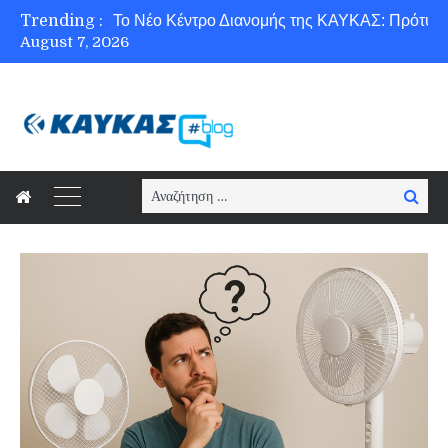
Trending :
Ασφάλεια στο Διαδίκτυο για όλους!
August 7, 2026
Εξοικονόμηση ενέργειας με το Beneffice για μια πιο «πράσινη» κοινωνία!
Γνωρίζετε τη νέα τάση στον κόσμο του cloud, το Edge Computing;
Νέοι κανονισμοί για Airbnb: Τί αλλάζει και τί απαιτείται για κάθε κατάλυμα βραχυχρόνιας μίσθωσης
Search
Searc
for: