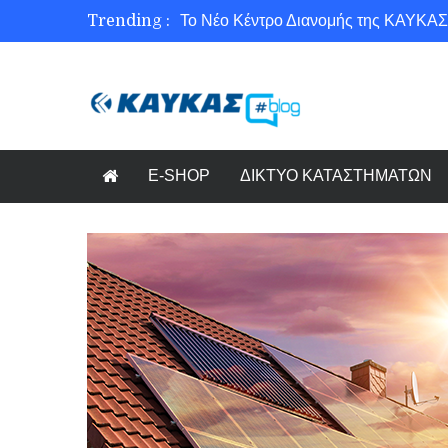
Trending :
Το Νέο Κέντρο Διανομής της ΚΑΥΚΑΣ
Ασφάλεια στο Διαδίκτυο για όλους!
Εξοικονόμηση ενέργειας με το Beneffi
Γνωρίζετε τη νέα τάση στον κόσμο το
E-SHOP
ΔΙΚΤΥΟ ΚΑΤΑΣΤΗΜΑΤΩΝ