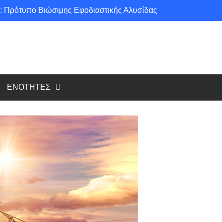
: Πρότυπο Βιώσιμης Εφοδιαστικής Αλυσίδας
ce για μια πιο «πράσινη» κοινωνία!
υ cloud, το Edge Computing;
Νέοι κανονισμοί για Airbnb: Τί αλλάζει και τί απαιτείται για κάθε κατάλυμα βραχυχρόνιας μίσθωσης
ΕΝΟΤΗΤΕΣ