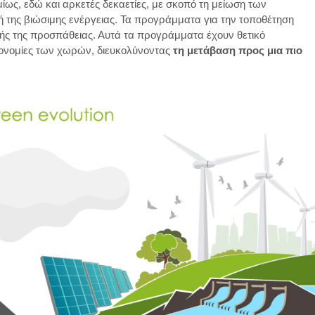
, εδώ και αρκετές δεκαετίες, με σκοπό τη μείωση των
Στέ
της βιώσιμης ενέργειας. Τα προγράμματα για την τοποθέτηση
Κά
τής της προσπάθειας. Αυτά τα προγράμματα έχουν θετικό
«πρ
τον
ικονομίες των χωρών, διευκολύνοντας
τη μετάβαση προς μια πιο
χώ
πο
ζού