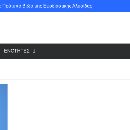
: Πρότυπο Βιώσιμης Εφοδιαστικής Αλυσίδας
ce για μια πιο «πράσινη» κοινωνία!
υ cloud, το Edge Computing;
Νέοι κανονισμοί για Airbnb: Τί αλλάζει και τί απαιτείται για κάθε κατάλυμα βραχυχρόνιας μίσθωσης
ΕΝΟΤΗΤΕΣ