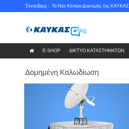
Trending :
Το Νέο Κέντρο Διανομής της ΚΑΥΚΑΣ
Ασφάλεια στο Διαδίκτυο για όλους!
Εξοικονόμηση ενέργειας με το Beneffi
Γνωρίζετε τη νέα τάση στον κόσμο το
E-SHOP
ΔΙΚΤΥΟ ΚΑΤΑΣΤΗΜΑΤΩΝ
Δομημένη Καλωδίωση