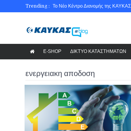
Trending :
Το Νέο Κέντρο Διανομής της ΚΑΥΚΑΣ
Ασφάλεια στο Διαδίκτυο για όλους!
Εξοικονόμηση ενέργειας με το Beneffi
Γνωρίζετε τη νέα τάση στον κόσμο το
E-SHOP
ΔΙΚΤΥΟ ΚΑΤΑΣΤΗΜΑΤΩΝ
ενεργειακη αποδοση