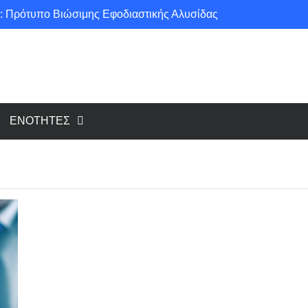
: Πρότυπο Βιώσιμης Εφοδιαστικής Αλυσίδας
ce για μια πιο «πράσινη» κοινωνία!
υ cloud, το Edge Computing;
Νέοι κανονισμοί για Airbnb: Τί αλλάζει και τί απαιτείται για κάθε κατάλυμα βραχυχρόνιας μίσθωσης
ΕΝΟΤΗΤΕΣ