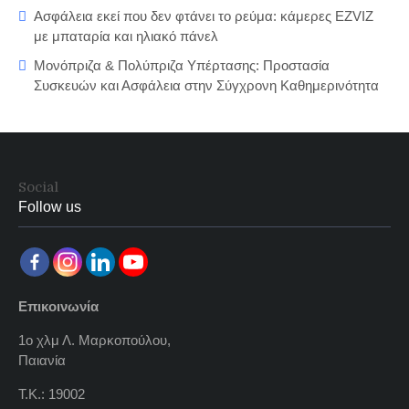
Ασφάλεια εκεί που δεν φτάνει το ρεύμα: κάμερες EZVIZ
με μπαταρία και ηλιακό πάνελ
Μονόπριζα & Πολύπριζα Υπέρτασης: Προστασία
Συσκευών και Ασφάλεια στην Σύγχρονη Καθημερινότητα
Social
Follow us
Επικοινωνία
1ο χλμ Λ. Μαρκοπούλου,
Παιανία
Τ.Κ.: 19002