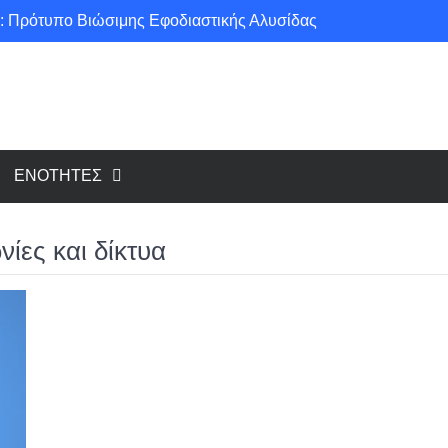
: Πρότυπο Βιώσιμης Εφοδιαστικής Αλυσίδας
ce για μια πιο «πράσινη» κοινωνία!
υ cloud, το Edge Computing;
Νέοι κανονισμοί για Airbnb: Τί αλλάζει και τί απαιτείται για κάθε κατάλυμα βραχυχρόνιας μίσθωσης
ΕΝΟΤΗΤΕΣ
ίες και δίκτυα