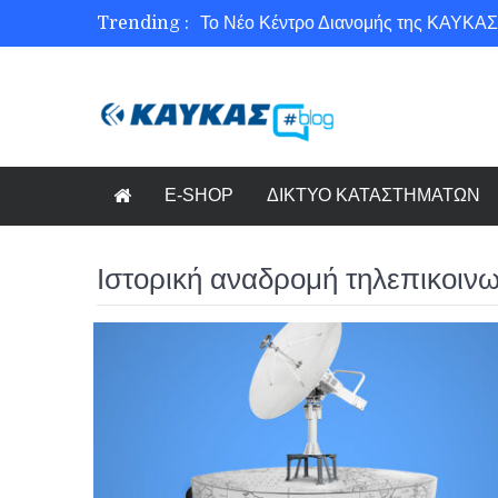
Trending :
Το Νέο Κέντρο Διανομής της ΚΑΥΚΑΣ
Ασφάλεια στο Διαδίκτυο για όλους!
Εξοικονόμηση ενέργειας με το Beneffi
Γνωρίζετε τη νέα τάση στον κόσμο το
E-SHOP
ΔΙΚΤΥΟ ΚΑΤΑΣΤΗΜΑΤΩΝ
Ιστορική αναδρομή τηλεπικοινων