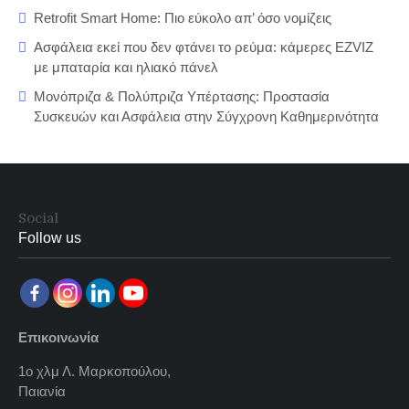
Retrofit Smart Home: Πιο εύκολο απ’ όσο νομίζεις
Ασφάλεια εκεί που δεν φτάνει το ρεύμα: κάμερες EZVIZ
με μπαταρία και ηλιακό πάνελ
Μονόπριζα & Πολύπριζα Υπέρτασης: Προστασία
Συσκευών και Ασφάλεια στην Σύγχρονη Καθημερινότητα
Social
Follow us
Επικοινωνία
1ο χλμ Λ. Μαρκοπούλου,
Παιανία