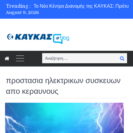
Trending :
August 9, 2026
Ασφάλεια στο Διαδίκτυο για όλους!
Search
Searc
for:
προστασια ηλεκτρικων συσκευων
απο κεραυνους