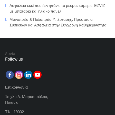
Ασφάλεια εκεί που δεν φτάνει το ρεύμα: κάμερες EZVIZ
με μπαταρία και ηλιακό πάνελ
Μονόπριζα & Πολύπριζα Υπέρτασης: Προστασία
Συσκευών και Ασφάλεια στην Σύγχρονη Καθημερινότητα
Social
Follow us
Επικοινωνία
1ο χλμ Λ. Μαρκοπούλου,
Παιανία
Τ.Κ.: 19002