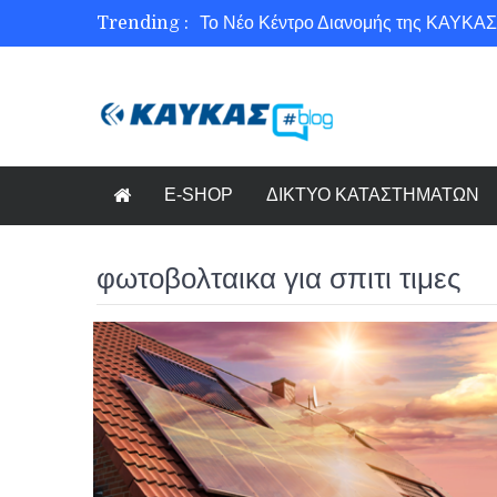
Trending :
Το Νέο Κέντρο Διανομής της ΚΑΥΚΑΣ
Ασφάλεια στο Διαδίκτυο για όλους!
Εξοικονόμηση ενέργειας με το Beneffi
Γνωρίζετε τη νέα τάση στον κόσμο το
E-SHOP
ΔΙΚΤΥΟ ΚΑΤΑΣΤΗΜΑΤΩΝ
φωτοβολταικα για σπιτι τιμες