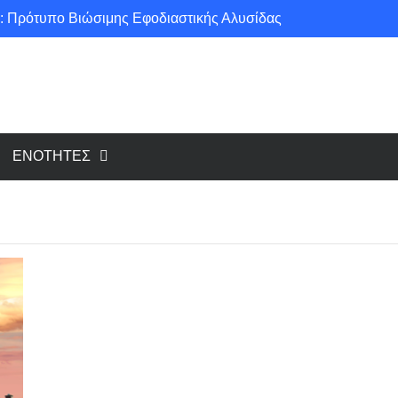
: Πρότυπο Βιώσιμης Εφοδιαστικής Αλυσίδας
ce για μια πιο «πράσινη» κοινωνία!
υ cloud, το Edge Computing;
Νέοι κανονισμοί για Airbnb: Τί αλλάζει και τί απαιτείται για κάθε κατάλυμα βραχυχρόνιας μίσθωσης
ΕΝΟΤΗΤΕΣ