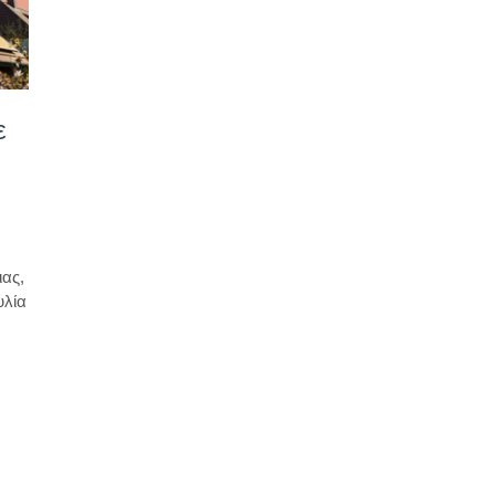
ε
ας,
υλία