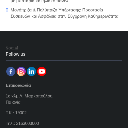
με μπαταρία και ηλιακό πάνελ
Μονόπριζα & Πολύπριζα Υπέρτασης: Προστασία
Συσκευών και Ασφάλεια στην Σύγχρονη Καθημερινότητα
Social
Follow us
Επικοινωνία
1ο χλμ Λ. Μαρκοπούλου,
Παιανία
Τ.Κ.: 19002
Τηλ.: 2163003000