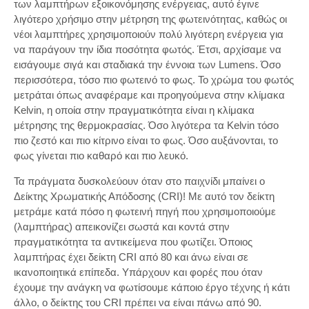
των λαμπτήρων εξοικονόμησης ενέργειας, αυτό έγινε
λιγότερο χρήσιμο στην μέτρηση της φωτεινότητας, καθώς οι
νέοι λαμπτήρες χρησιμοποιούν πολύ λιγότερη ενέργεια για
να παράγουν την ίδια ποσότητα φωτός. Έτσι, αρχίσαμε να
εισάγουμε σιγά και σταδιακά την έννοια των Lumens. Όσο
περισσότερα, τόσο πιο φωτεινό το φως. Το χρώμα του φωτός
μετράται όπως αναφέραμε και προηγούμενα στην κλίμακα
Kelvin, η οποία στην πραγματικότητα είναι η κλίμακα
μέτρησης της θερμοκρασίας. Όσο λιγότερα τα Kelvin τόσο
πιο ζεστό και πιο κίτρινο είναι το φως. Όσο αυξάνονται, το
φως γίνεται πιο καθαρό και πιο λευκό.
Τα πράγματα δυσκολεύουν όταν στο παιχνίδι μπαίνει ο
Δείκτης Χρωματικής Απόδοσης (CRI)! Με αυτό τον δείκτη
μετράμε κατά πόσο η φωτεινή πηγή που χρησιμοποιούμε
(λαμπτήρας) απεικονίζει σωστά και κοντά στην
πραγματικότητα τα αντικείμενα που φωτίζει. Όποιος
λαμπτήρας έχει δείκτη CRI από 80 και άνω είναι σε
ικανοποιητικά επίπεδα. Υπάρχουν και φορές που όταν
έχουμε την ανάγκη να φωτίσουμε κάποιο έργο τέχνης ή κάτι
άλλο, o δείκτης του CRI πρέπει να είναι πάνω από 90.