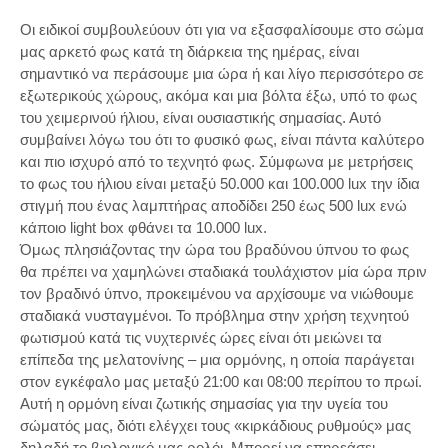
Οι ειδικοί συμβουλεύουν ότι για να εξασφαλίσουμε στο σώμα
μας αρκετό φως κατά τη διάρκεια της ημέρας, είναι
σημαντικό να περάσουμε μια ώρα ή και λίγο περισσότερο σε
εξωτερικούς χώρους, ακόμα και μια βόλτα έξω, υπό το φως
του χειμερινού ήλιου, είναι ουσιαστικής σημασίας. Αυτό
συμβαίνει λόγω του ότι το φυσικό φως, είναι πάντα καλύτερο
και πιο ισχυρό από το τεχνητό φως. Σύμφωνα με μετρήσεις
το φως του ήλιου είναι μεταξύ 50.000 και 100.000 lux την ίδια
στιγμή που ένας λαμπτήρας αποδίδει 250 έως 500 lux ενώ
κάποιο light box φθάνει τα 10.000 lux.
Όμως πλησιάζοντας την ώρα του βραδύνου ύπνου το φως
θα πρέπει να χαμηλώνει σταδιακά τουλάχιστον μία ώρα πριν
τον βραδινό ύπνο, προκειμένου να αρχίσουμε να νιώθουμε
σταδιακά νυσταγμένοι. Το πρόβλημα στην χρήση τεχνητού
φωτισμού κατά τις νυχτερινές ώρες είναι ότι μειώνει τα
επίπεδα της μελατονίνης – μια ορμόνης, η οποία παράγεται
στον εγκέφαλο μας μεταξύ 21:00 και 08:00 περίπου το πρωί.
Αυτή η ορμόνη είναι ζωτικής σημασίας για την υγεία του
σώματός μας, διότι ελέγχει τους «κιρκάδιους ρυθμούς» μας
δηλαδή το βιολογικό μας ρολόι. Μπορεί να επηρεάσει