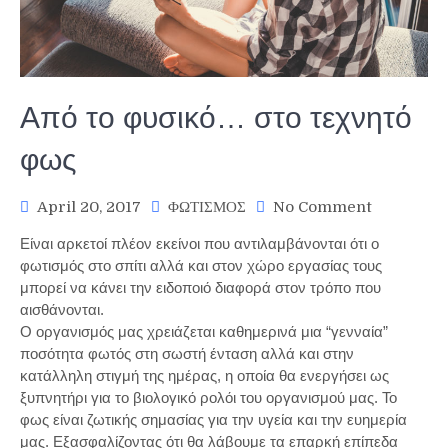
Από το φυσικό… στο τεχνητό
φως
on
April 20, 2017
ΦΩΤΙΣΜΟΣ
No Comment
Από
Είναι αρκετοί πλέον εκείνοι που αντιλαμβάνονται ότι ο
το
φωτισμός στο σπίτι αλλά και στον χώρο εργασίας τους
φυσικό…
μπορεί να κάνει την ειδοποιό διαφορά στον τρόπο που
στο
αισθάνονται.
τεχνητό
φως
Ο οργανισμός μας χρειάζεται καθημερινά μια “γενναία”
ποσότητα φωτός στη σωστή ένταση αλλά και στην
κατάλληλη στιγμή της ημέρας, η οποία θα ενεργήσει ως
ξυπνητήρι για το βιολογικό ρολόι του οργανισμού μας. Το
φως είναι ζωτικής σημασίας για την υγεία και την ευημερία
μας. Εξασφαλίζοντας ότι θα λάβουμε τα επαρκή επίπεδα