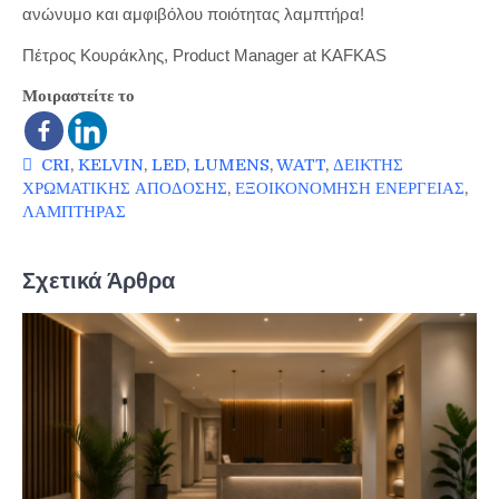
ανώνυμο και αμφιβόλου ποιότητας λαμπτήρα!
Πέτρος Κουράκλης, Product Manager at KAFKAS
Μοιραστείτε το
CRI
,
KELVIN
,
LED
,
LUMENS
,
WATT
,
ΔΕΙΚΤΗΣ
ΧΡΩΜΑΤΙΚΗΣ ΑΠΟΔΟΣΗΣ
,
ΕΞΟΙΚΟΝΟΜΗΣΗ ΕΝΕΡΓΕΙΑΣ
,
ΛΑΜΠΤΗΡΑΣ
Σχετικά Άρθρα