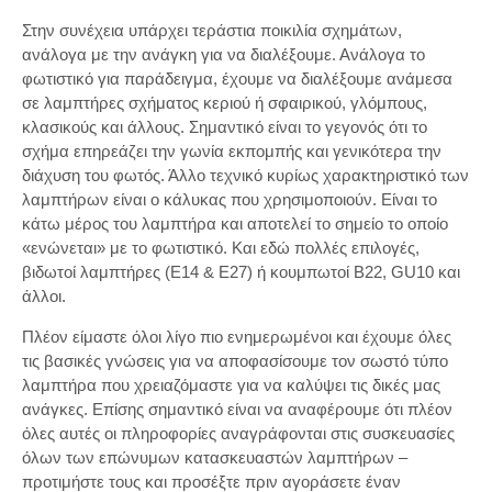
Στην συνέχεια υπάρχει τεράστια ποικιλία σχημάτων,
ανάλογα με την ανάγκη για να διαλέξουμε. Ανάλογα το
φωτιστικό για παράδειγμα, έχουμε να διαλέξουμε ανάμεσα
σε λαμπτήρες σχήματος κεριού ή σφαιρικού, γλόμπους,
κλασικούς και άλλους. Σημαντικό είναι το γεγονός ότι το
σχήμα επηρεάζει την γωνία εκπομπής και γενικότερα την
διάχυση του φωτός. Άλλο τεχνικό κυρίως χαρακτηριστικό των
λαμπτήρων είναι ο κάλυκας που χρησιμοποιούν. Είναι το
κάτω μέρος του λαμπτήρα και αποτελεί το σημείο το οποίο
«ενώνεται» με το φωτιστικό. Και εδώ πολλές επιλογές,
βιδωτοί λαμπτήρες (Ε14 & Ε27) ή κουμπωτοί B22, GU10 και
άλλοι.
Πλέον είμαστε όλοι λίγο πιο ενημερωμένοι και έχουμε όλες
τις βασικές γνώσεις για να αποφασίσουμε τον σωστό τύπο
λαμπτήρα που χρειαζόμαστε για να καλύψει τις δικές μας
ανάγκες. Επίσης σημαντικό είναι να αναφέρουμε ότι πλέον
όλες αυτές οι πληροφορίες αναγράφονται στις συσκευασίες
όλων των επώνυμων κατασκευαστών λαμπτήρων –
προτιμήστε τους και προσέξτε πριν αγοράσετε έναν