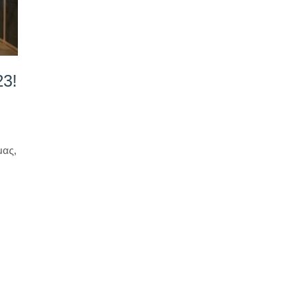
23!
μας,