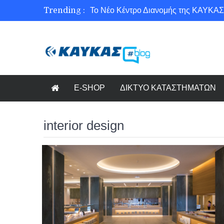
Trending :
Το Νέο Κέντρο Διανομής της ΚΑΥΚΑΣ
Ασφάλεια στο Διαδίκτυο για όλους!
Εξοικονόμηση ενέργειας με το Beneffi
Γνωρίζετε τη νέα τάση στον κόσμο το
E-SHOP
ΔΙΚΤΥΟ ΚΑΤΑΣΤΗΜΑΤΩΝ
interior design