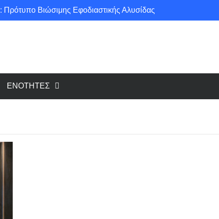
: Πρότυπο Βιώσιμης Εφοδιαστικής Αλυσίδας
ce για μια πιο «πράσινη» κοινωνία!
υ cloud, το Edge Computing;
Νέοι κανονισμοί για Airbnb: Τί αλλάζει και τί απαιτείται για κάθε κατάλυμα βραχυχρόνιας μίσθωσης
ΕΝΟΤΗΤΕΣ