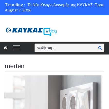
Trending :
August 7, 2026
Ασφάλεια στο Διαδίκτυο για όλους!
Search
Searc
for:
merten