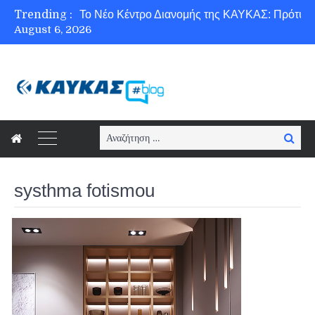
Trending :
August 6, 2026
Ασφάλεια στο Διαδίκτυο για όλους!
Search
Searc
for:
systhma fotismou