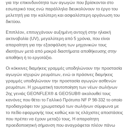
για την επικινδυνότητα των αγωγών που βρίσκονται στο
εσωτερικό τους ενώ παράλληλα διευκολύνουν το έργο του
μελετητή για την καλύτερη και ασφαλέστερη οργάνωση του
δικτύου.
Επιπλέον, επιτυγχάνουν αυξημένη αντοχή στην ηλιακή
ακτινοβολία (UV), μεγαλύτερη από 5 χρόνια, που είναι
απαραίτητη για την εξασφάλιση των μηχανικών τους
ιδιοτήτων μετά από μακρά διαστήματα αποθήκευσης στην
αποθήκη ή το εργοτάξιο.
Οι κόκκινες διαμήκεις γραμμές υποδηλώνουν την προστασία
αγωγών ισχυρών ρευμάτων, ενώ οι πράσινες διαμήκεις
γραμμές υποδηλώνουν την προστασία αγωγών ασθενών
ρευμάτων. Η χρωματική ταυτοποίηση των νέων σωλήνων
2ης γενιάς GEONFLEX® & GEOSUB® ακολουθεί τους
κανόνες που θέτει το Γαλλικό Πρότυπο NF P 98-332 το οποίο
προδιαγράφει τον χρωματισμό των σωλήνων σύμφωνα με
το πεδίο εφαρμογής τους καθώς και τις ελάχιστες αποστάσεις
που πρέπει να έχουν μεταξύ τους. Η απαραίτητη
προειδοποιητική σήμανση που αναγράφεται πλέον πάνω