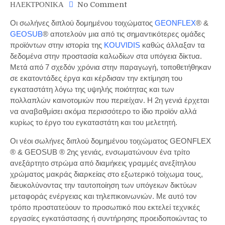
on
ΗΛΕΚΤΡΟΝΙΚΑ
No Comment
Νέοι
Οι σωλήνες διπλού δομημένου τοιχώματος
GEONFLEX
® &
σωλήνες
GEOSUB
® αποτελούν μια από τις σημαντικότερες ομάδες
διπλού
προϊόντων στην ιστορία της
KOUVIDIS
καθώς άλλαξαν τα
δομημένου
δεδομένα στην προστασία καλωδίων στα υπόγεια δίκτυα.
τοιχώματος
2ης
Μετά από 7 σχεδόν χρόνια στην παραγωγή, τοποθετήθηκαν
γενιάς
σε εκατοντάδες έργα και κέρδισαν την εκτίμηση του
για
εγκαταστάτη λόγω της υψηλής ποιότητας και των
την
πολλαπλών καινοτομιών που περιείχαν. Η 2η γενιά έρχεται
ταυτοποίηση
να αναβαθμίσει ακόμα περισσότερο το ίδιο προϊόν αλλά
υπόγειων
κυρίως το έργο του εγκαταστάτη και του μελετητή.
δικτύων
από
Οι νέοι σωλήνες διπλού δομημένου τοιχώματος GEONFLEX
την
® & GEOSUB ® 2ης γενιάς, ενσωματώνουν ένα τρίτο
KOUVIDIS
ανεξάρτητο στρώμα από διαμήκεις γραμμές ανεξίτηλου
χρώματος μακράς διαρκείας στο εξωτερικό τοίχωμα τους,
διευκολύνοντας την ταυτοποίηση των υπόγειων δικτύων
μεταφοράς ενέργειας και τηλεπικοινωνιών. Με αυτό τον
τρόπο προστατεύουν το προσωπικό που εκτελεί τεχνικές
εργασίες εγκατάστασης ή συντήρησης προειδοποιώντας το